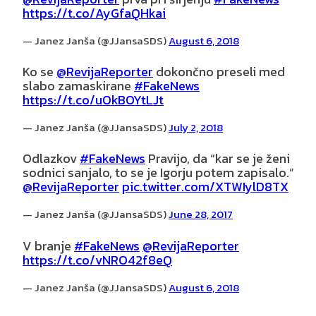
https://t.co/AyGfaQHkai
— Janez Janša (@JJansaSDS)
August 6, 2018
Ko se
@RevijaReporter
dokončno preseli med
slabo zamaskirane
#FakeNews
https://t.co/uOkBOYtLJt
— Janez Janša (@JJansaSDS)
July 2, 2018
Odlazkov
#FakeNews
Pravijo, da “kar se je ženi
sodnici sanjalo, to se je Igorju potem zapisalo.”
@RevijaReporter
pic.twitter.com/XTWIylD8TX
— Janez Janša (@JJansaSDS)
June 28, 2017
V branje
#FakeNews
⁦
@RevijaReporter
https://t.co/vNRO42f8eQ
— Janez Janša (@JJansaSDS)
August 6, 2018