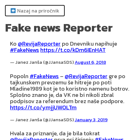
Skip
Nazaj na priročnik
to
content
Fake news Reporter
Ko ⁦
@RevijaReporter
⁩ po Dnevniku napihuje
#FakeNews
https://t.co/kDm6IEnHAT
— Janez Janša (@JJansaSDS)
August 6, 2018
Popoln
#FakeNews
– ⁦
@RevijaReporter
⁩ gre po
tajkunskem prevzemu še hitreje po poti
Mladine1989 kot je to koristno namenu botrov.
Splošno znano je, da VK ne bi nikoli zbral
podpisov za referendum brez naše podpore.
https://t.co/ymjjUWOLTm
— Janez Janša (@JJansaSDS)
January 3, 2019
Hvala za priznanje, da je bila tokrat
@RevijaReporter
prva pri širjenju
#FakeNews